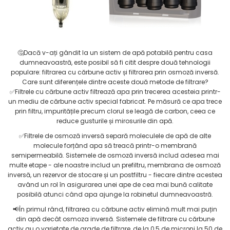
🤔Dacă v-ați gândit la un sistem de apă potabilă pentru casa
dumneavoastră, este posibil să fi citit despre două tehnologii
populare: filtrarea cu cărbune activ și filtrarea prin osmoză inversă.
Care sunt diferențele dintre aceste două metode de filtrare?
✅Filtrele cu cărbune activ filtrează apa prin trecerea acesteia printr-
un mediu de cărbune activ special fabricat. Pe măsură ce apa trece
prin filtru, impuritățile precum clorul se leagă de carbon, ceea ce
reduce gusturile și mirosurile din apă.
✅Filtrele de osmoză inversă separă moleculele de apă de alte
molecule forțând apa să treacă printr-o membrană
semipermeabilă. Sistemele de osmoză inversă includ adesea mai
multe etape - ale noastre includ un prefiltru, membrana de osmoză
inversă, un rezervor de stocare și un postfiltru - fiecare dintre acestea
având un rol în asigurarea unei ape de cea mai bună calitate
posibilă atunci când apa ajunge la robinetul dumneavoastră.
📢În primul rând, filtrarea cu cărbune activ elimină mult mai puțin
din apă decât osmoza inversă. Sistemele de filtrare cu cărbune
activ au o varietate de grade de filtrare, de la 0,5 de microni la 50 de