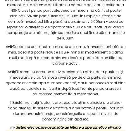
microni. Multe sisteme de filtrare cu cărbune activ au clasificarea
NSF Class I pentru particule, ceea ce înseamnă că filtrul poate
elimina 85% din particulele de 0,5-1μm, în timp ce sistemele de
osmoză inversă pot filtra până la aproximativ 0,001μm - ceea ce
reprezintă o diferență de aproximativ 500 de ori. Pentru a vă oferi o
comparație de mărime, lățimea medie a unui fir de păr uman este
de 100μm.
👁‍🗨Deoarece porii unei membrane de osmoză inversă sunt atât de
mici, aceasta poate reduce sau elimina în mod eficient o gamă
mult mai largă de contaminanți decât o poate face un filtru cu
cărbune activ.
👁‍🗨Filtrarea cu cărbune activ excelează la eliminarea gustului și
mirosului de clor. Osmoza inversă, pe de altă parte, va elimina
aproape orice din apa dumneavoastră, dar funcționează mai bine
dacă particulele mari sunt îndepărtate înainte pentru a preveni
murdărirea prematură a membranei.
❗️ ❕Există mulți alți factori care trebuie luați în considerare atunci
când alegeți un sistem de tratare a apei potabile pentru locuința
dumneavoastră: prețul, constrângerile de spațiu, nivelul de
contaminanți din apa etc.
👉
Sistemele noastre avansate de filtrare a apei Kinetico elimină