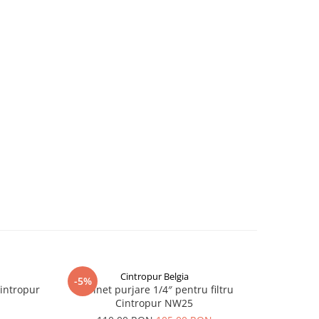
Cintropur Belgia
-5%
Cintropur
Robinet purjare 1/4″ pentru filtru
Cintropur NW25