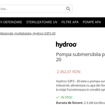
II DEFERIZARE
STERILIZATOARE UV
FILTRE APA
POMPE APA
esionala, multietajata, Hydroo S3P2-20
Pompa submersibila pr
20
2.452,41 RON
Hydroo S3P2 - 20 este o pompa sumbe
industrial: alimentare cu apa din for
la nisip! Functioneaza in conditii o
IN STOC
Durata de livrare:
2-3 zile lucrăto