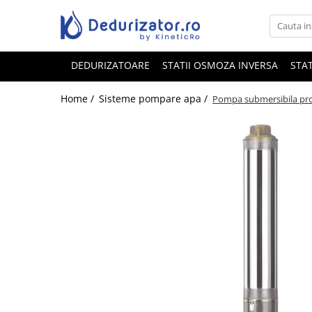
DEDURIZATOARE
STATII OSMOZA INVERSA
STAT
Home /
Sisteme pompare apa /
Pompa submersibila prof