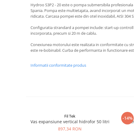
Hydroo S3P2 - 20 este o pompa submersibila profesionala p
Spania. Pompa este multietajata, avand incorporat un mot
ridicata. Carcasa pompei este din otel inoxidabil, AISI 304 
Configuratia strandard a pompei include: start-up control
incorporata, precum si 20 m de cablu.
Conexiunea motorului este realizata in conformitate cu s
este re-bobinabil. Curba de performanta in functionare e
Informatii conformitate produs
Fil Tek
-14%
Vas expansiune vertical hidrofor 50 litri
Fil
897,34 RON