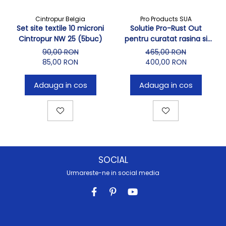
Cintropur Belgia
Pro Products SUA
Set site textile 10 microni
Solutie Pro-Rust Out
Cintropur NW 25 (5buc)
pentru curatat rasina si
valva dedurizator
90,00 RON
465,00 RON
85,00 RON
400,00 RON
Adauga in cos
Adauga in cos
SOCIAL
Urmareste-ne in social media