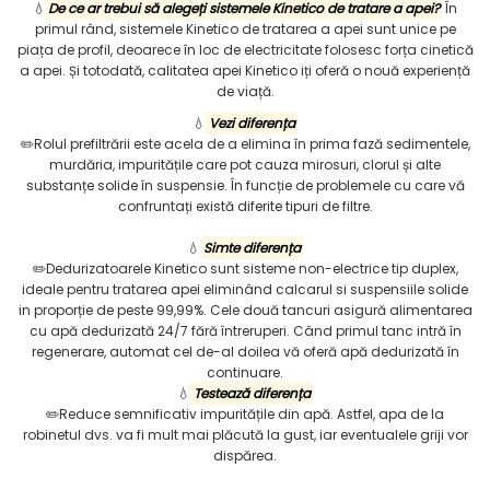
💧
De ce ar trebui să alegeți sistemele Kinetico de tratare a apei?
În
primul rând, sistemele Kinetico de tratarea a apei sunt unice pe
piața de profil, deoarece în loc de electricitate folosesc forța cinetică
a apei. Și totodată, calitatea apei Kinetico iți oferă o nouă experiență
de viață.
💧
Vezi diferența
✏️Rolul prefiltrării este acela de a elimina în prima fază sedimentele,
murdăria, impuritățile care pot cauza mirosuri, clorul și alte
substanțe solide în suspensie. În funcție de problemele cu care vă
confruntați există diferite tipuri de filtre.
💧
Simte diferența
✏️Dedurizatoarele Kinetico sunt sisteme non-electrice tip duplex,
ideale pentru tratarea apei eliminând calcarul si suspensiile solide
in proporție de peste 99,99%. Cele două tancuri asigură alimentarea
cu apă dedurizată 24/7 fără întreruperi. Când primul tanc intră în
regenerare, automat cel de-al doilea vă oferă apă dedurizată în
continuare.
💧
Testează diferența
✏️Reduce semnificativ impuritățile din apă. Astfel, apa de la
robinetul dvs. va fi mult mai plăcută la gust, iar eventualele griji vor
dispărea.