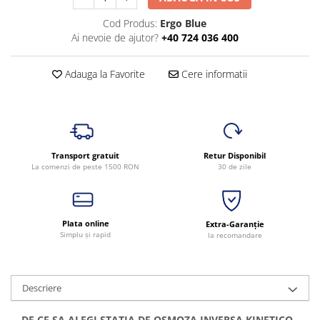
Cod Produs:
Ergo Blue
Ai nevoie de ajutor?
+40 724 036 400
Adauga la Favorite
Cere informatii
Transport gratuit
Retur Disponibil
La comenzi de peste 1500 RON
30 de zile
Plata online
Extra-Garanție
Simplu și rapid
la recomandare
Descriere
DE CE SA ALEGI STATIA DE OSMOZA INVERSA KINETICO