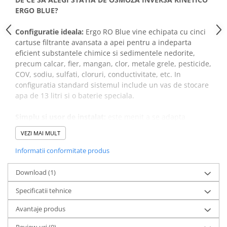
ERGO BLUE?
Configuratie ideala:
Ergo RO Blue vine echipata cu cinci
cartuse filtrante avansata a apei pentru a indeparta
eficient substantele chimice si sedimentele nedorite,
precum calcar, fier, mangan, clor, metale grele, pesticide,
COV, sodiu, sulfati, cloruri, conductivitate, etc. In
configuratia standard sistemul include un vas de stocare
apa de 13 litri si o baterie speciala.
Simplu si usor de instalat:
este menit a se adapta
spatiilor mici, inguste, deoarece are dimensiuni reduse si
VEZI MAI MULT
prezinta mai multe optiuni de instalare. Eficient si
economic: functioneaza doar cand e nevoie; costurile de
Informatii conformitate produs
intretinere sunt minime si vizeaza doar schimbarea
filtrelor.
Download (1)
Specificatii tehnice
Performanta ridicata a membranei de osmoza inversa:
Membrana de osmoza inversa RO 50 ofera apa o calitate
Avantaje produs
buna si la un debit ridicat, astfel incat sa poti beneficia in
mod continuu de apa pura.
Review-uri
(0)