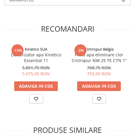
Oprire automata:
atunci cand rezervorul de stocare este
plin, statia se opreste automat, repornind doar la nevoie.
RECOMANDARI
Inovativ:
calitatea sistemelor de tratare a apei marca
Kinetico beneficiaza de o tehnologie avansata, conferind
fiabilitate si costuri minime de mentenanta.
Kinetico SUA
Cintropur Belgia
-13%
-2%
Dedurizator apa Kinetico
Filtru apa eliminare clor
Essential 11
Cintropur NW 25 TE CTN 1”
5.851,75 RON
768,75 RON
5.075,00 RON
755,00 RON
ADAUGA IN COS
ADAUGA IN COS
PRODUSE SIMILARE