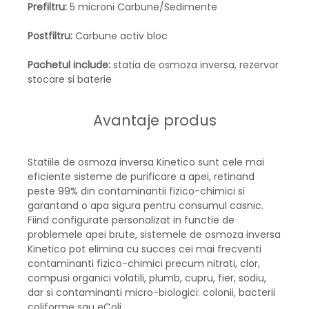
Prefiltru:
5 microni Carbune/Sedimente
Postfiltru:
Carbune activ bloc
Pachetul include:
statia de osmoza inversa, rezervor
stocare si baterie
Avantaje produs
Statiile de osmoza inversa Kinetico sunt cele mai
eficiente sisteme de purificare a apei, retinand
peste 99% din contaminantii fizico-chimici si
garantand o apa sigura pentru consumul casnic.
Fiind configurate personalizat in functie de
problemele apei brute, sistemele de osmoza inversa
Kinetico pot elimina cu succes cei mai frecventi
contaminanti fizico-chimici precum nitrati, clor,
compusi organici volatili, plumb, cupru, fier, sodiu,
dar si contaminanti micro-biologici: colonii, bacterii
coliforme sau eColi.