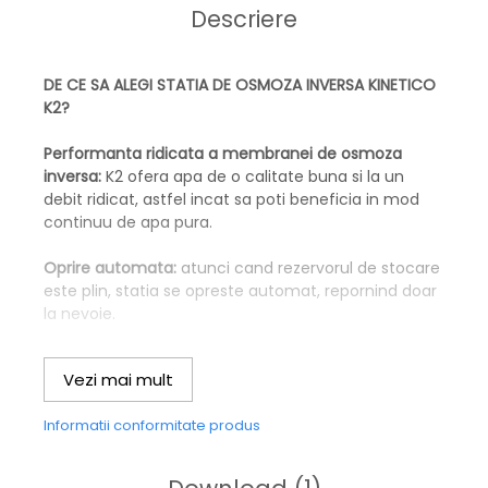
Descriere
DE CE SA ALEGI STATIA DE OSMOZA INVERSA KINETICO
K2?
Performanta ridicata a membranei de osmoza
inversa:
K2 ofera apa de o calitate buna si la un
debit ridicat, astfel incat sa poti beneficia in mod
continuu de apa pura.
Oprire automata:
atunci cand rezervorul de stocare
este plin, statia se opreste automat, repornind doar
la nevoie.
Sistem unic de schimbare a cartuselor:
inlocuirea
Vezi mai mult
este un proces extrem de simplu (fara cheie), pe
principiul „twist and lock”.
Informatii conformitate produs
Non-electric:
statiile de osmoza inversa Kinetico
sunt primele sisteme non-electrice din lume.