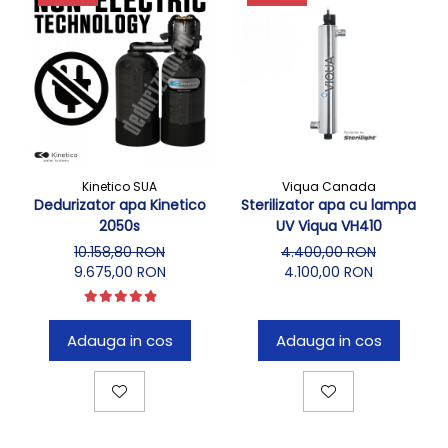
Kinetico SUA
Viqua Canada
Dedurizator apa Kinetico
Sterilizator apa cu lampa
2050s
UV Viqua VH410
10.158,80 RON
4.400,00 RON
9.675,00 RON
4.100,00 RON
Adauga in cos
Adauga in cos