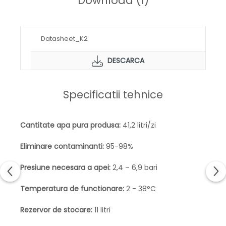
Download (1)
Inovativ:
calitatea sistemelor de tratare a apei
marca Kinetico beneficiaza de o tehnologie
avansata, conferind fiabilitate si costuri minime de
Datasheet_K2
mentenanta.
DESCARCA
Design compact:
este menit a se adapta spatiilor
mici, inguste, deoarece are dimensiuni reduse si
prezinta mai multe optiuni de instalare.
Specificatii tehnice
Cantitate apa pura produsa:
41,2 litri/zi
Eliminare contaminanti:
95-98%
Presiune necesara a apei:
2,4 – 6,9 bari
Temperatura de functionare:
2 - 38°C
Rezervor de stocare:
11 litri