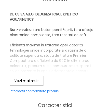
DE CE SA ALEGI DEDURIZATORUL KINETICO
AQUAKINETIC?
Non-electric:
fara buton pornit/oprit, fara afisaje
electronice complicate, fara resetari de soft.
Eficienta maxima in tratarea apei:
datorita
tehnologiei unice incorporate si a rasinii de o
calitate superioara, statia de tratare Premier
Compact are o eficienta de 99% in eliminarea
calcarului, precum si alti compusi sau suspensii
solide prezente in apa. Performantele acestui
echipament sunt certificate NSF.
Vezi mai mult
Fiabilitate ridicata:
adauga doar sare si bucura-te de
Informatii conformitate produs
o apa de calitate, pentru ca restul l-am facut noi.
Consum redus de sare:
datorita sistemului duplex
Caracteristici
(Twin Tank), regenerarea alternativa a unui tanc se