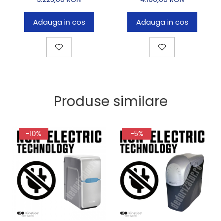
Adauga in cos
Adauga in cos
Produse similare
-10%
-5%