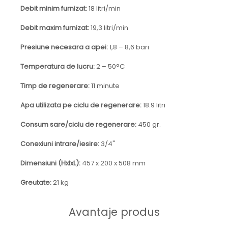
(de jos in sus) pentru o curatare eficienta a patului
Debit minim furnizat:
18 litri/min
de rasina. Astfel, veti consuma mai putina apa in
timpul procesului de regenerare, mai putina sare si
Debit maxim furnizat:
19,3 litri/min
veti beneficia de o durata de viata mai mare a
acestui sistem.
Presiune necesara a apei:
1,8 – 8,6 bari
Temperatura de lucru:
2 – 50°C
Timp de regenerare:
11 minute
Apa utilizata pe ciclu de regenerare:
18.9 litri
Consum sare/ciclu de regenerare:
450 gr.
Conexiuni intrare/iesire:
3/4"
Dimensiuni (HxlxL):
457 x 200 x 508 mm
Greutate:
21 kg
Avantaje produs