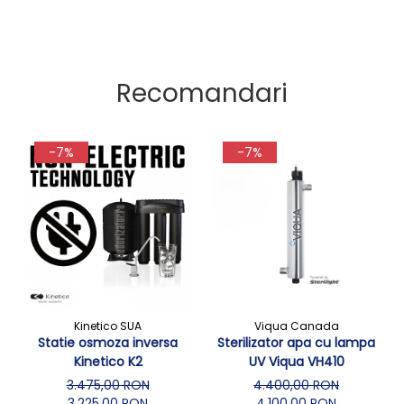
Recomandari
-7%
-7%
Kinetico SUA
Viqua Canada
Statie osmoza inversa
Sterilizator apa cu lampa
Kinetico K2
UV Viqua VH410
3.475,00 RON
4.400,00 RON
3.225,00 RON
4.100,00 RON